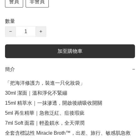
會員
非會員
數量
−
+
加至購物車
簡介
−
「把海洋修護力，裝進一只化妝袋」

30ml 潔面｜溫和淨化不緊繃

15ml 精萃水｜一抹滲透，開啟後續吸收開關

5ml 再生精華｜急救泛紅、痘後瑕疵

7ml Soft 面霜｜輕盈鎖水，全天彈潤

全套含標誌性 Miracle Broth™，出差、旅行、敏感肌急救