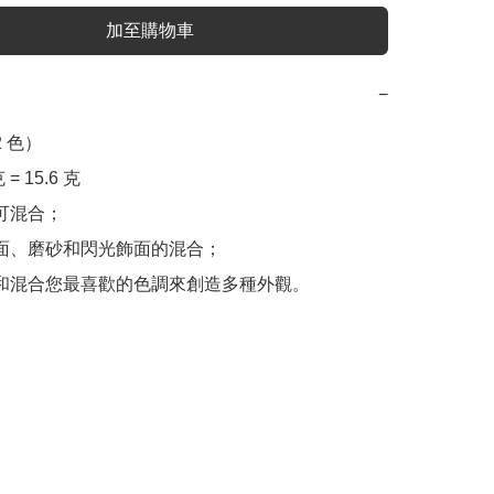
加至購物車
−
 色）

克 = 15.6 克

可混合；

緞面、磨砂和閃光飾面的混合；

合和混合您最喜歡的色調來創造多種外觀。