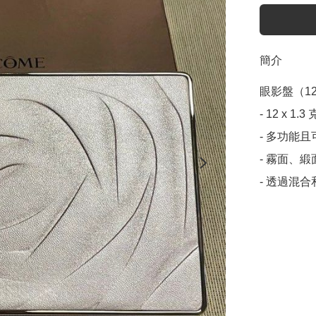
簡介
眼影盤（12
- 12 x 1.3 
- 多功能且
- 霧面、
- 透過混