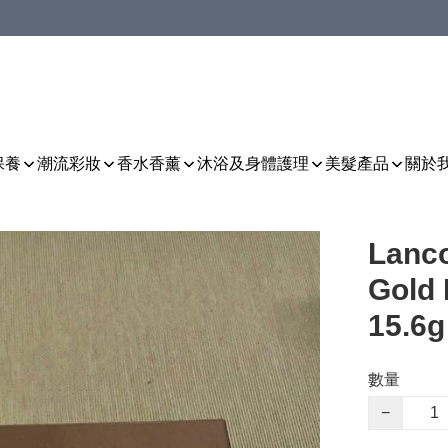
保養
潮流彩妝
香水香薰
沐浴及身體護理
美髮產品
關於
Lanc
Gold 
15.6g
數量
−