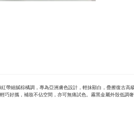
i迷你1.5g，暖磚紅帶細膩棕橘調，專為亞洲膚色設計，輕抹顯白，疊
輕巧好攜，補妝不佔空間，亦可無痛試色。霧黑金屬外殼低調奢