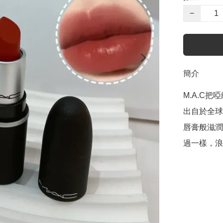
−
簡介
M.A.C把啞
出自於全球
唇膏般滋潤。
過一樣，浪