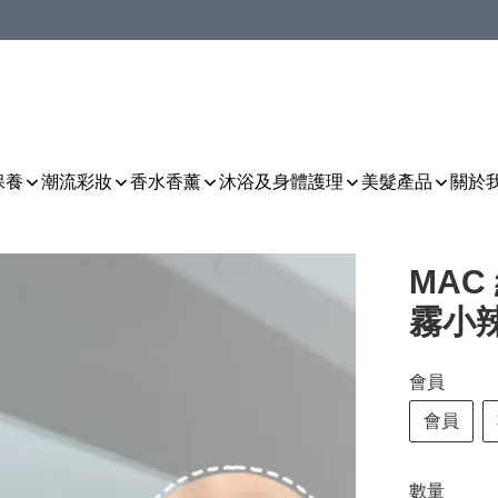
保養
潮流彩妝
香水香薰
沐浴及身體護理
美髮產品
關於
MAC 
霧小辣椒
會員
會員
數量