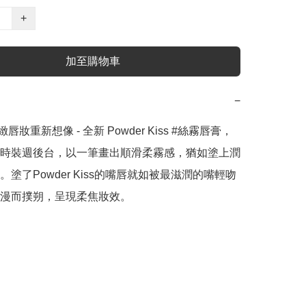
+
加至購物車
−
緻唇妝重新想像 - 全新 Powder Kiss #絲霧唇膏，
時裝週後台，以一筆畫出順滑柔霧感，猶如塗上潤
塗了Powder Kiss的嘴唇就如被最滋潤的嘴輕吻
漫而撲朔，呈現柔焦妝效。