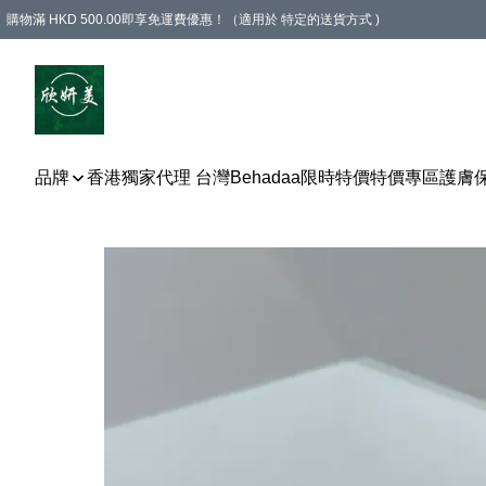
購物滿 HKD 500.00即享免運費優惠！（適用於 特定的送貨方式 )
品牌
香港獨家代理 台灣Behadaa
限時特價
特價專區
護膚