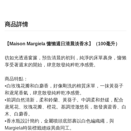
商品詳情
【Maison Margiela 慵懶週日清晨淡香水】（100毫升）
彷如光透過窗簾，預告清晨的初到，純淨的床單裹身，慵懶
享受著週末的開始，肆意散發純粹乾净感覺。
商品特點：
•白玫瑰花瓣和白麝香，好像剛洗的棉質床單，一抹黃葵子
和鳶尾香氣，肆意散發純粹乾净感覺。
•前調自然清新，柔和鈴蘭、黃葵子。中調柔和舒緩，配合
鳶尾花、玫瑰花瓣、橙花。基調澄澈悠長，散發廣藿香、白
木、白麝香。
•香水瓶設計簡約，金屬噴頭底部裹以白色編織繩，與
Margiela時裝標籤縫線異曲同工。