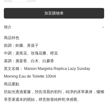
加至購物車
簡介
−
商品特色

前調：鈴蘭、黃葵子

中調：鳶尾花、玫瑰花瓣、橙花

基調：廣藿香、白木、白麝香

英文名稱： Maison Margiela Replica Lazy Sunday 
Morning Eau de Toilette 100ml

商品重點

彷如光透過窗簾，預告清晨的初到，純淨的床單裹身，慵懶
享受著週末的開始，肆意散發純粹乾净感覺。