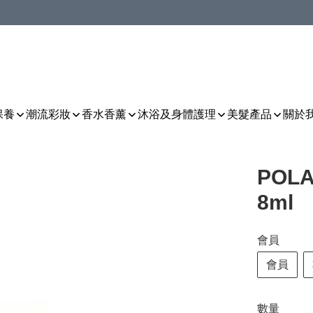
保養
潮流彩妝
香水香薰
沐浴及身體護理
美髮產品
關於
POLA
8ml
會員
會員
數量