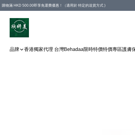
購物滿 HKD 500.00即享免運費優惠！（適用於 特定的送貨方式 )
品牌
香港獨家代理 台灣Behadaa
限時特價
特價專區
護膚