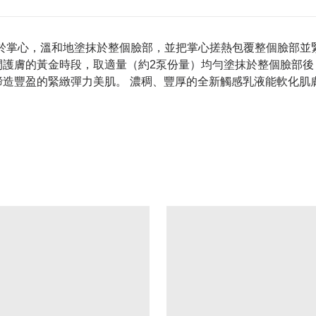
於掌心，溫和地塗抹於整個臉部，並把掌心搓熱包覆整個臉部並
間護膚的黃金時段，取適量（約2泵份量）均勻塗抹於整個臉部後
 締造豐盈的緊緻彈力美肌。 濃稠、豐厚的全新觸感乳液能軟化