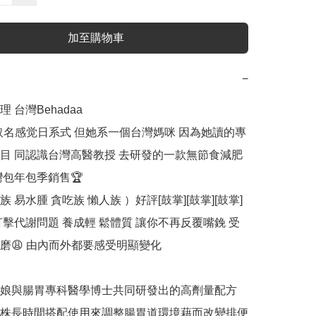
加至購物車
−
 台灣Behadaa

aa 取名感觉日系式 但她系一個台灣媽咪 因為她讀的專
目 同認識台灣高醫教授 去研發的一款無節食減肥
包年包季銷售🏆 

 易水腫 貪吃族 懶人族 ）好評[鼓掌][鼓掌][鼓掌] 
打擊代謝問題 養成輕 鬆體質 讓你不再反覆嘴鋔 受
磨😩 由內而外都要感受明顯變化

娘與腸胃專科醫學博士共同研發出的高劑量配方 

株長時間搭配使用來調整腸胃道環境藉而改變排便