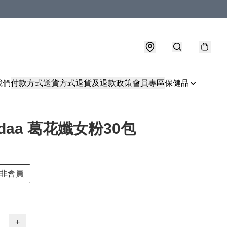
我們
付款方式
送貨方式
退貨及退款政策
會員專區
保健品
adaa 葛花孅女粉30包
非會員
+