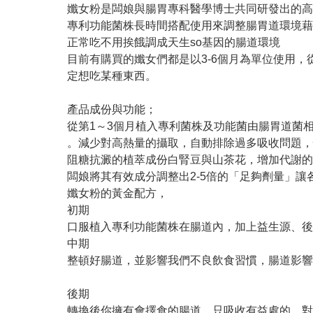
孅女粉是闆娘與腸胃專科醫學博士共同研發出的
專利功能菌株長時間搭配使用來調整腸胃道環境藉
正常吃不用挨餓調成天生so基因的腸道環境
目前有購買的孅女們都是以3-6個月為單位使用
定想吃某種東西。
產品成份與功能；
從第1～3個月植入專利菌株及功能菌由腸胃道菌
。減少對高熱量的攝取，自動排除過多吸收問題，
阻糖抗澱的植萃成份白腎豆與山茶花，增加代謝的
闆娘將其有效成分調整出2-5倍的「足夠劑量」讓
孅女粉的黃金配方，
初期
口服植入專利功能菌株在腸道內，加上益生源、後
中期
整頓好腸道，並影響我們不良飲食習慣，腸道影響
後期
轉換後你擁有會擇食的腸道，只吸收有益處的。對