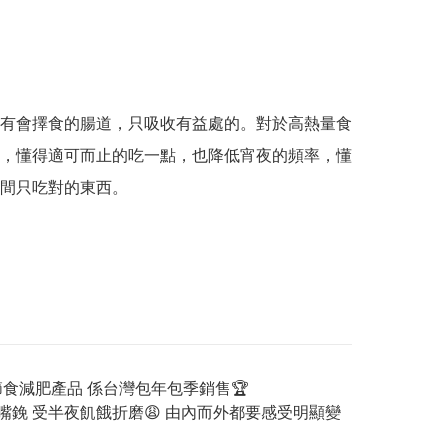
有會擇食的腸道，只吸收有益處的。對於高熱量食
，懂得適可而止的吃一點，也降低宵夜的頻率，懂
間只吃對的東西。
節食減肥產品 係台灣包年包季銷售🏆
反覆嘴鋔 受半夜飢餓折磨😩 由內而外都要感受明顯變