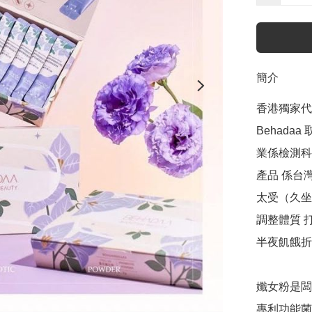
簡介
香港獨家代理
Behad
業係檢測科
產品 係台灣
太受（久坐族
調整體質 
半夜飢餓折
孅女粉是闆
專利功能菌