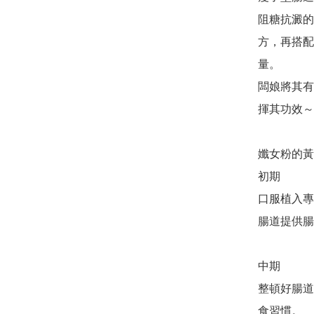
阻糖抗澱的
方，再搭配
量。

闆娘將其有
揮其功效～

孅女粉的黃
初期 

口服植入專
腸道提供腸
中期 

整頓好腸道
食習慣。
