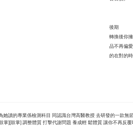
後期

轉換後你擁
品不再偏愛
的在對的時
咪 因為她讀的專業係檢測科目 同認識台灣高醫教授 去研發的一款無
[鼓掌][鼓掌] 調整體質 打擊代謝問題 養成輕 鬆體質 讓你不再