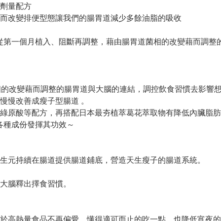
高劑量配方
而改變排便型態讓我們的腸胃道減少多餘油脂的吸收
，從第一個月植入、阻斷再調整，藉由腸胃道菌相的改變藉而調整
相的改變藉而調整的腸胃道與大腦的連結，調控飲食習慣去影響
慢慢改善成瘦子型腸道 。
綠原酸等配方，再搭配日本最夯植萃葛花萃取物有降低內臟脂肪
各種成份發揮其功效～
生元持續在腸道提供腸道鋪底，營造天生瘦子的腸道系統。
大腦釋出擇食習慣。
於高熱量食品不再偏愛，懂得適可而止的吃一點，也降低宵夜的