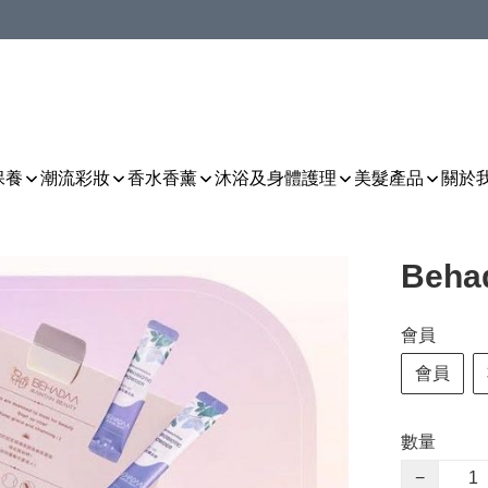
保養
潮流彩妝
香水香薰
沐浴及身體護理
美髮產品
關於
Beh
會員
會員
數量
−