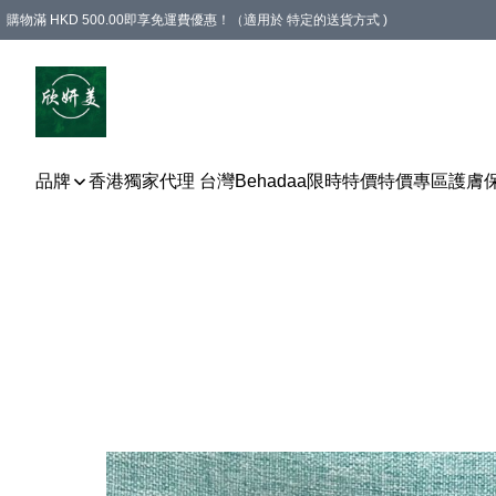
購物滿 HKD 500.00即享免運費優惠！（適用於 特定的送貨方式 )
品牌
香港獨家代理 台灣Behadaa
限時特價
特價專區
護膚