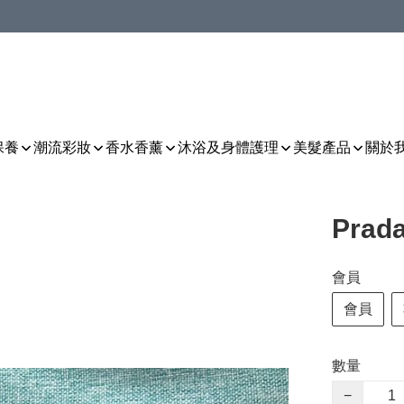
保養
潮流彩妝
香水香薰
沐浴及身體護理
美髮產品
關於
Pra
會員
會員
數量
−