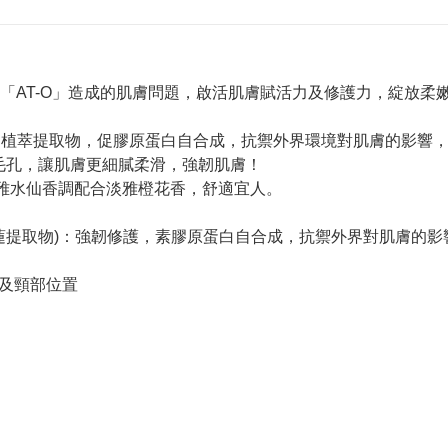
「AT-O」造成的肌膚問題，啟活肌膚賦活力及修護力，綻放柔
™和植萃提取物，促膠原蛋白自合成，抗禦外界環境對肌膚的影響
毛孔，讓肌膚更細膩柔滑，強韌肌膚！
清雅水仙香調配合淡雅橙花香，舒適宜人。
旱金蓮提取物)：強韌修護，素膠原蛋白自合成，抗禦外界對肌膚的
部及頸部位置