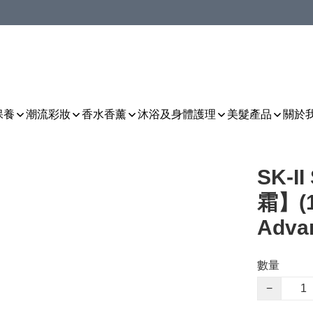
保養
潮流彩妝
香水香薰
沐浴及身體護理
美髮產品
關於
SK-I
霜】(1
Adva
數量
−