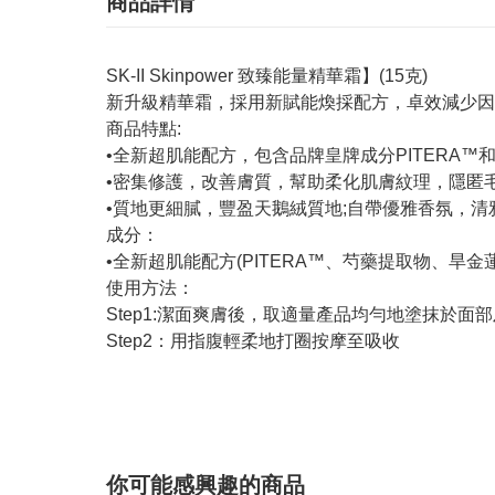
商品詳情
SK-II Skinpower 致臻能量精華霜】(15克)
新升級精華霜，採用新賦能煥採配方，卓效減少因
商品特點:
•全新超肌能配方，包含品牌皇牌成分PITERA
•密集修護，改善膚質，幫助柔化肌膚紋理，隱匿
•質地更細膩，豐盈天鵝絨質地;自帶優雅香氛，
成分：
•全新超肌能配方(PITERA™、芍藥提取物、
使用方法：
Step1:潔面爽膚後，取適量產品均勻地塗抹於面
Step2：用指腹輕柔地打圈按摩至吸收
你可能感興趣的商品