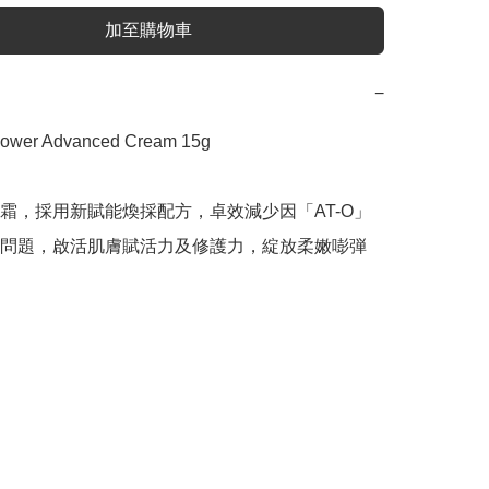
加至購物車
−
power Advanced Cream 15g

霜，採用新賦能煥採配方，卓效減少因「AT-O」
問題，啟活肌膚賦活力及修護力，綻放柔嫩嘭弾