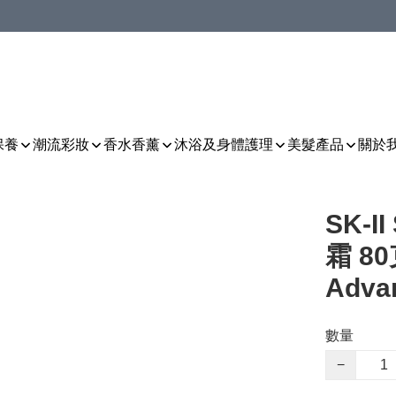
保養
潮流彩妝
香水香薰
沐浴及身體護理
美髮產品
關於
SK-I
霜 80
Adva
數量
−