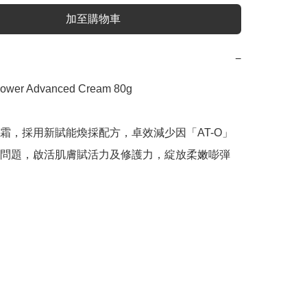
加至購物車
−
power Advanced Cream 80g

霜，採用新賦能煥採配方，卓效減少因「AT-O」
問題，啟活肌膚賦活力及修護力，綻放柔嫩嘭弾