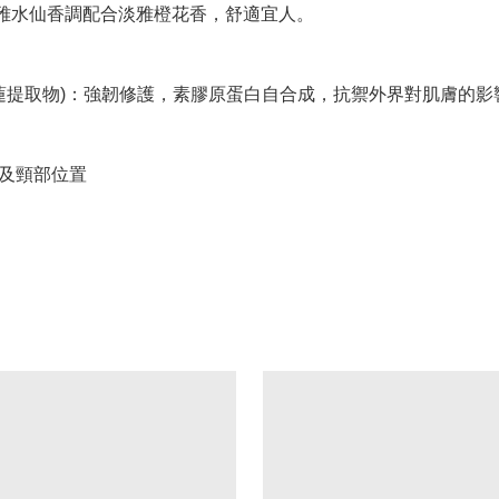
清雅水仙香調配合淡雅橙花香，舒適宜人。
旱金蓮提取物)：強韌修護，素膠原蛋白自合成，抗禦外界對肌膚的
部及頸部位置