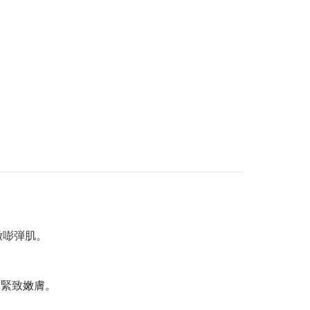
嫩嘭弾肌。
，緊致嫩膚。