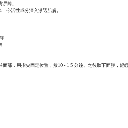
肌膚屏障。
準，令活性成分深入滲透肌膚。
澤
障
於面部，用指尖固定位置，敷10 - 1 5 分鐘。之後取下面膜，