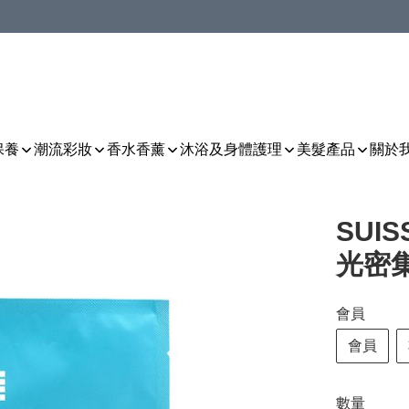
保養
潮流彩妝
香水香薰
沐浴及身體護理
美髮產品
關於
SUI
光密
會員
會員
數量