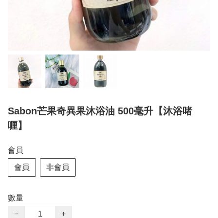
Sabon芒果奇異果沐浴油 500毫升【沐浴啫
喱】
會員
會員
非會員
數量
−
+