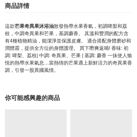
商品詳情
這款
芒果奇異果沐浴油
散發熱帶水果香氣，初調啤梨和荔
枝，中調奇異果和芒果，基調麝香。 其溫和豐潤的配方含
有4種植物精油，能潔淨並保護皮膚。 適合搭配身體磨砂和
潤體霜，提供全方位的身體護理。 買下嘢爽返喎! 香味: 初
調: 啤梨、荔枝| 中調: 奇異果、芒果 | 基調: 麝香 一抹使人愉
悅的熱帶水果氣息…當熱情的芒果遇上新鮮活力的奇異果香
調，引發一股異國風情。
你可能感興趣的商品