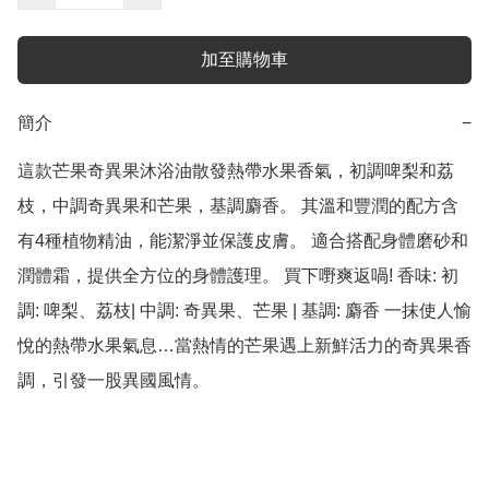
加至購物車
簡介
−
這款芒果奇異果沐浴油散發熱帶水果香氣，初調啤梨和荔
枝，中調奇異果和芒果，基調麝香。 其溫和豐潤的配方含
有4種植物精油，能潔淨並保護皮膚。 適合搭配身體磨砂和
潤體霜，提供全方位的身體護理。 買下嘢爽返喎! 香味: 初
調: 啤梨、荔枝| 中調: 奇異果、芒果 | 基調: 麝香 一抹使人愉
悅的熱帶水果氣息…當熱情的芒果遇上新鮮活力的奇異果香
調，引發一股異國風情。