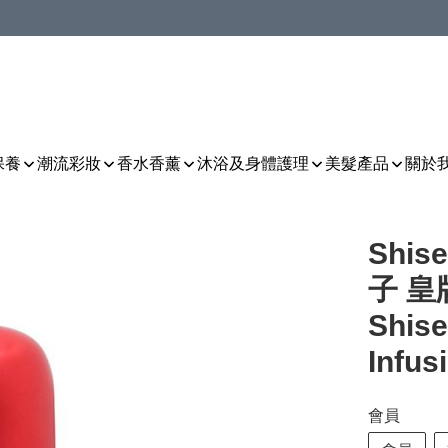
保養
潮流彩妝
香水香薰
沐浴及身體護理
美髮產品
關於
Shis
子 皇
Shise
Infus
會員