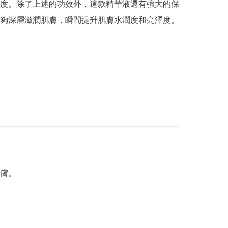
度。除了上述的功效外，這款精華液還有強大的保
夠深層滋潤肌膚，瞬間提升肌膚水潤度和亮澤度。
膚。