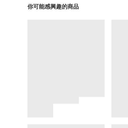
你可能感興趣的商品