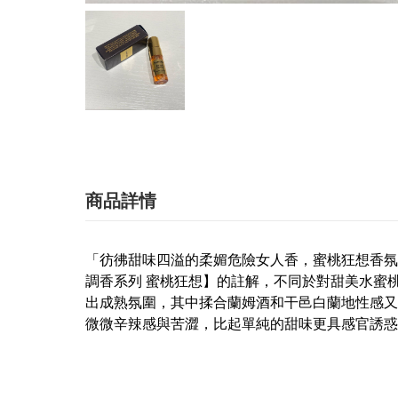
商品詳情
「彷彿甜味四溢的柔媚危險女人香，蜜桃狂想香氛
調香系列 蜜桃狂想】的註解，不同於對甜美水蜜
出成熟氛圍，其中揉合蘭姆酒和干邑白蘭地性感又
微微辛辣感與苦澀，比起單純的甜味更具感官誘惑