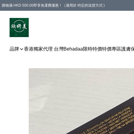
購物滿 HKD 500.00即享免運費優惠！（適用於 特定的送貨方式 )
品牌
香港獨家代理 台灣Behadaa
限時特價
特價專區
護膚