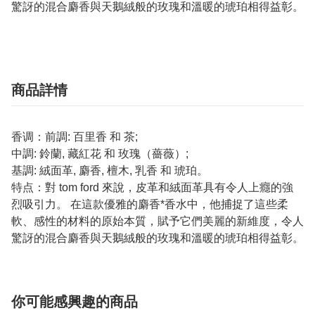
驚訝的混合麝香與天鵝絨般的玫瑰和溫暖的琥珀相得益彰。
商品詳情
香调：前調: 百里香 和 茶;
中調: 鈴蘭, 藏紅花 和 玫瑰（薔薇）;
基調: 絨面革, 麝香, 檀木, 乳香 和 琥珀。
特点：對 tom ford 來說，皮革和絨面革具有令人上癮的強
烈吸引力。 在這款優雅的麝香*香水中，他捕捉了這些柔
軟、感性的材料的原始本質，賦予它們美麗的新維度，令人
驚訝的混合麝香與天鵝絨般的玫瑰和溫暖的琥珀相得益彰。
你可能感興趣的商品