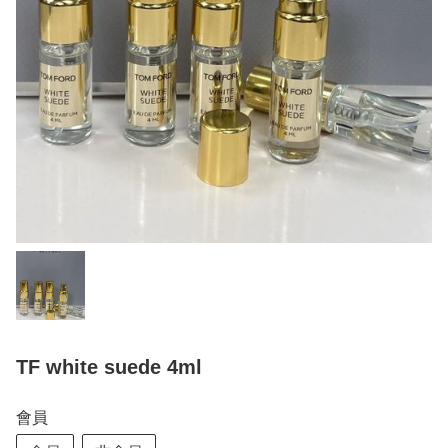
TF white suede 4ml
會員