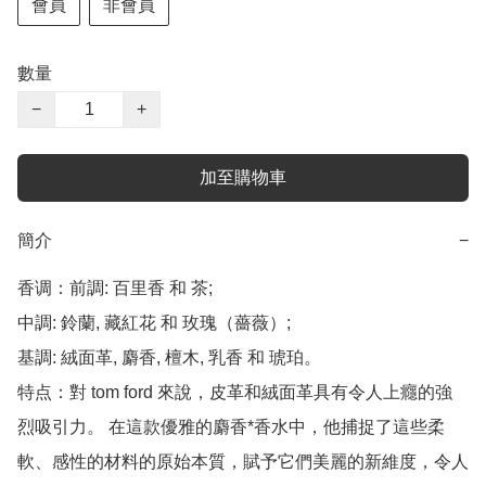
會員
非會員
數量
−
+
加至購物車
簡介
−
香调：前調: 百里香 和 茶;

中調: 鈴蘭, 藏紅花 和 玫瑰（薔薇）;

基調: 絨面革, 麝香, 檀木, 乳香 和 琥珀。

特点：對 tom ford 來說，皮革和絨面革具有令人上癮的強
烈吸引力。 在這款優雅的麝香*香水中，他捕捉了這些柔
軟、感性的材料的原始本質，賦予它們美麗的新維度，令人