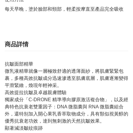
每天早晚，塗於臉部和頸部，輕柔按摩直至產品完全吸收
商品詳情
抗皺面部精華
微乳液精華就像一層極致舒適的透薄面紗，將肌膚緊緊包
裹，多種高效抗皺成分迅速滲透至肌膚底層，肌膚逐漸變得
平滑緊緻，煥現年輕神采。
高效提拉抗皺及卓越親膚體驗
獨家成分「C-DRONE 精準導向膠原激活複合物」，以及經
典特色抗衰老雙重因子：DNA 微脂囊與 RNA 微脂囊組合
外，還特别加入開心果乳香萃取物成分，具有類似視黃醇的
優秀抗衰老功效，達到無刺激的天然抗皺效果。
顯著減淡皺紋痕跡