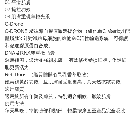
01 平滑肌膚
02 提拉功效
03 肌膚重現年輕光采
C-Drone
C-DRONE 精準導向膠原激活複合物 （維他命C Matrixyl 配
體勝肽): 針對纖維母細胞的維他命C活性輸送系統，可保護
和促進膠原蛋白合成。
DNA及RNA雙重微脂囊
深層補濕，煥活並強韌肌膚， 有效修復受損細胞，促進細
胞更新活力。
Reti-Boost （脂質體開心果乳香萃取物）
媲美視黃醇功效，且肌膚耐受度更高，具天然抗皺功效。
適用膚質
適用於所有年齡及膚質，特別適合細紋、皺紋肌膚
使用方法
每天早晚，塗於臉部和頸部，輕柔按摩直至產品完全吸收