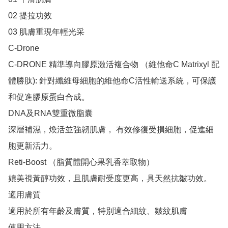
02 提拉功效

03 肌膚重現年輕光采

C-Drone

C-DRONE 精準導向膠原激活複合物 （維他命C Matrixyl 配
體勝肽): 針對纖維母細胞的維他命C活性輸送系統，可保護
和促進膠原蛋白合成。

DNA及RNA雙重微脂囊

深層補濕，煥活並強韌肌膚， 有效修復受損細胞，促進細
胞更新活力。

Reti-Boost （脂質體開心果乳香萃取物）

媲美視黃醇功效，且肌膚耐受度更高，具天然抗皺功效。

適用膚質

適用於所有年齡及膚質，特別適合細紋、皺紋肌膚

使用方法
