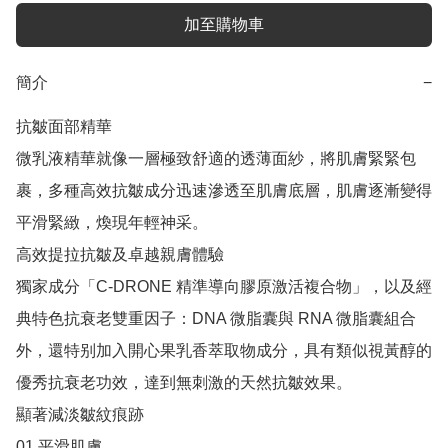
加至購物車
簡介
−
抗皺面部精華

微乳液精華就像一層極致舒適的透薄面紗，將肌膚緊緊包
裹，多種高效抗皺成分迅速滲透至肌膚底層，肌膚逐漸變得
平滑緊緻，煥現年輕神采。

高效提拉抗皺及卓越親膚體驗

獨家成分「C-DRONE 精準導向膠原激活複合物」，以及經
典特色抗衰老雙重因子：DNA 微脂囊與 RNA 微脂囊組合
外，還特别加入開心果乳香萃取物成分，具有類似視黃醇的
優秀抗衰老功效，達到無刺激的天然抗皺效果。

顯著減淡皺紋痕跡

01 平滑肌膚
