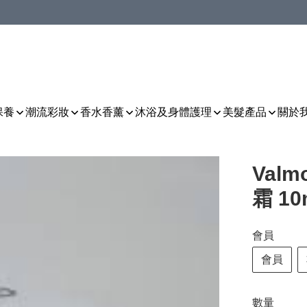
保養
潮流彩妝
香水香薰
沐浴及身體護理
美髮產品
關於
Val
霜 10
會員
會員
數量