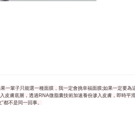
膜） 如果一輩子只能選一種面膜，我一定會挑幸福面膜;如果一定要
入皮膚底層，透過RNA微脂囊技術加速養份滲入皮膚，即時平
友"都不是同一回事。