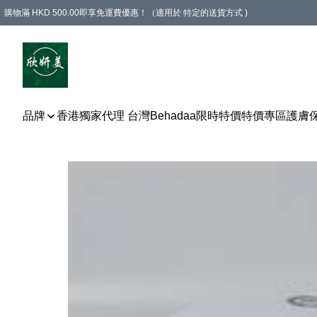
購物滿 HKD 500.00即享免運費優惠！（適用於 特定的送貨方式 )
品牌
香港獨家代理 台灣Behadaa
限時特價
特價專區
護膚