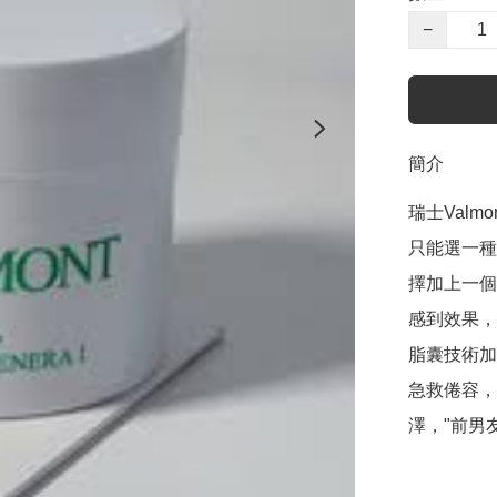
−
簡介
瑞士Val
只能選一種
擇加上一個
感到效果，
脂囊技術加
急救倦容，
澤，"前男