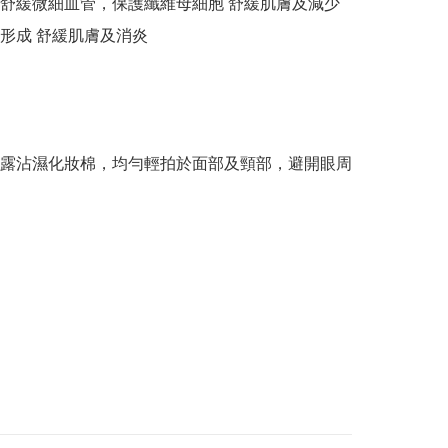
舒緩微細血管，保護纖維母細胞 舒緩肌膚及減少
形成 舒緩肌膚及消炎

露沾濕化妝棉，均勻輕拍於面部及頸部，避開眼周