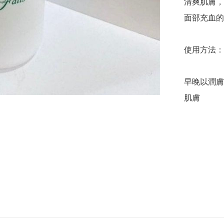
清爽肌膚，
面部充血的
使用方法：

早晚以潤膚
肌膚