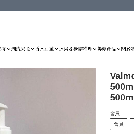
保養
潮流彩妝
香水香薰
沐浴及身體護理
美髮產品
關於
Valmo
500
500m
會員
會員