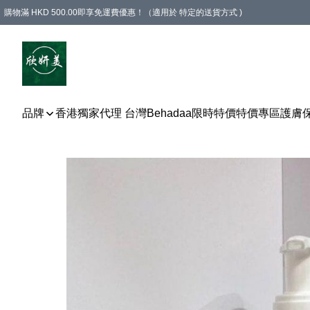
購物滿 HKD 500.00即享免運費優惠！（適用於 特定的送貨方式 )
品牌
香港獨家代理 台灣Behadaa
限時特價
特價專區
護膚