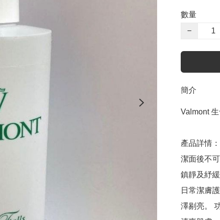
數量
−
簡介
Valmont
產品詳情：

潔面後不可
鎮靜及紓緩
日常潔膚護
澤剔亮。 功