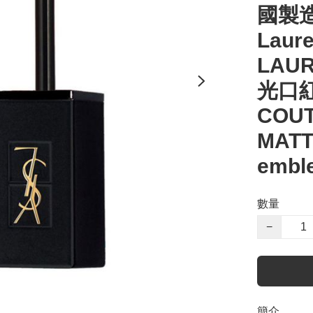
國製造 
Laur
LAU
光口紅
COUT
MATT
embl
數量
−
簡介