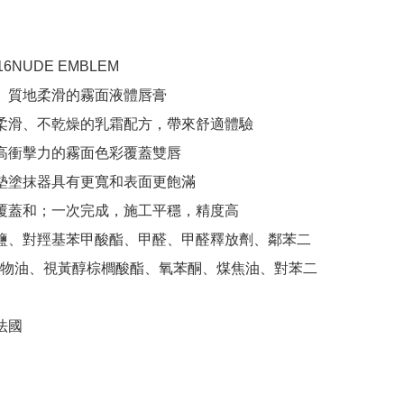
16NUDE EMBLEM

豔、質地柔滑的霧面液體唇膏

般柔滑、不乾燥的乳霜配方，帶來舒適體驗

、高衝擊力的霧面色彩覆蓋雙唇

氣墊塗抹器具有更寬和表面更飽滿

面覆蓋和；一次完成，施工平穩，精度高

酸鹽、對羥基苯甲酸酯、甲醛、甲醛釋放劑、鄰苯二
物油、視黃醇棕櫚酸酯、氧苯酮、煤焦油、對苯二
法國