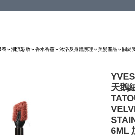
保養
潮流彩妝
香水香薰
沐浴及身體護理
美髮產品
關於
YVES
天鵝絨
TATO
VELV
STAI
6ML