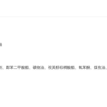
驗
放劑、鄰苯二甲酸酯、礦物油、視黃醇棕櫚酸酯、氧苯酮、煤焦油