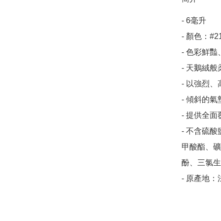
- 6毫升

- 顏色：#2
- 色彩鮮
- 天鵝絨
- 以強烈
- 傾斜的
- 提供全
- 不含硫
甲酸酯、礦
酚、三氯生

- 原產地：