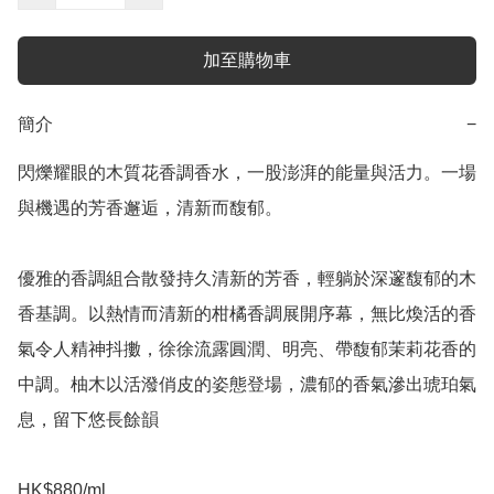
加至購物車
簡介
−
閃爍耀眼的木質花香調香水，一股澎湃的能量與活力。一場
與機遇的芳香邂逅，清新而馥郁。

優雅的香調組合散發持久清新的芳香，輕躺於深邃馥郁的木
香基調。以熱情而清新的柑橘香調展開序幕，無比煥活的香
氣令人精神抖擻，徐徐流露圓潤、明亮、帶馥郁茉莉花香的
中調。柚木以活潑俏皮的姿態登場，濃郁的香氣滲出琥珀氣
息，留下悠長餘韻

HK$880/ml
