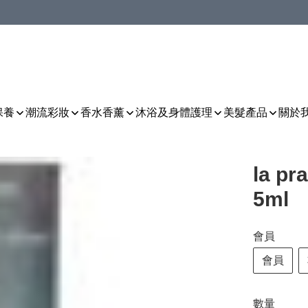
保養
潮流彩妝
香水香薰
沐浴及身體護理
美髮產品
關於
la p
5ml
會員
會員
數量