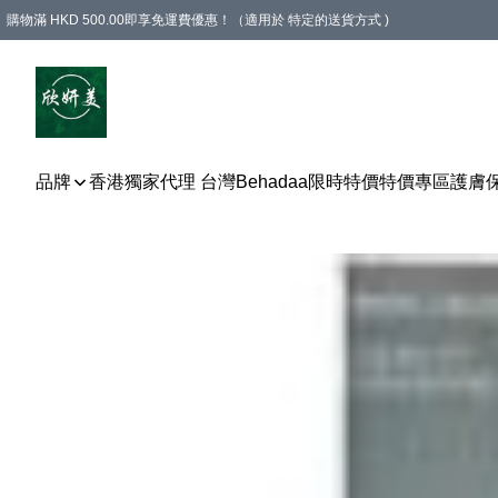
購物滿 HKD 500.00即享免運費優惠！（適用於 特定的送貨方式 )
品牌
香港獨家代理 台灣Behadaa
限時特價
特價專區
護膚