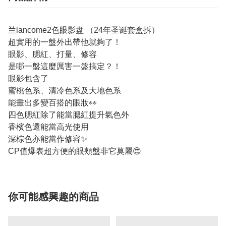
兰lancome2色眼影盘 （24年圣诞套盒拆）
超實用的一盤外出帶他就夠了！
眼影、腮紅、打量、修容
是哪一盤這麼厲害一盤搞定？！
眼影包含了
蜜桃色系、清冷色系及大地色系
能畫出多變百搭的眼妝👀
四色腮紅除了能當腮紅提升氣色外
香檳色還能當高光使用
深棕色亦能當作修容✨
CP值爆表超方便的眼頰盤非它莫屬😍
你可能感興趣的商品