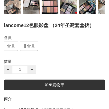
lancome12色眼影盘 （24年圣诞套盒拆）
會員
會員
非會員
數量
−
+
加至購物車
簡介
−