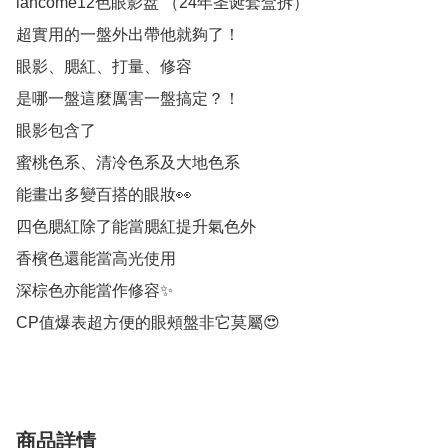
lancome12色眼影盘 （24年圣诞套盒拆）

超實用的一盤外出帶他就夠了！

眼影、腮紅、打量、修容

是哪一盤這麼厲害一盤搞定？！

眼影包含了

蜜桃色系、清冷色系及大地色系

能畫出多變百搭的眼妝👀

四色腮紅除了能當腮紅提升氣色外

香檳色還能當高光使用

深棕色亦能當作修容✨

CP值爆表超方便的眼頰盤非它莫屬😍
商品詳情