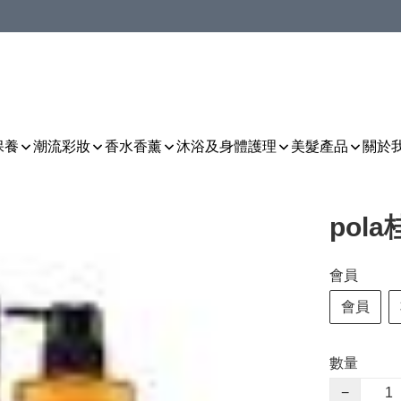
保養
潮流彩妝
香水香薰
沐浴及身體護理
美髮產品
關於
pol
會員
會員
數量
−