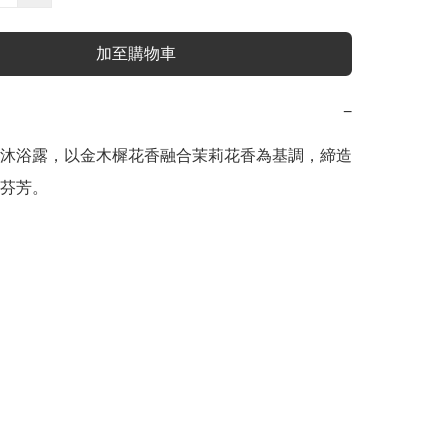
加至購物車
−
沐浴露，以金木樨花香融合茉莉花香為基調，締造
芬芳。